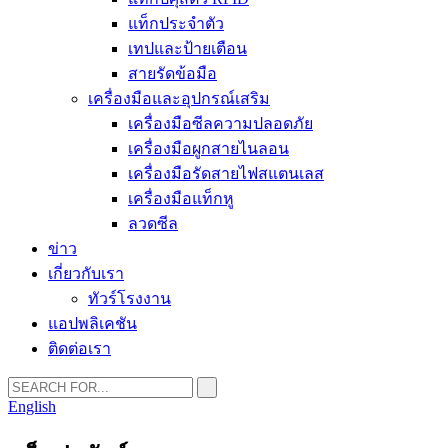
แท็กประจำตัว
เทปและป้ายเตือน
สายรัดข้อมือ
เครื่องมือและอุปกรณ์เสริม
เครื่องมือซีลความปลอดภัย
เครื่องมือผูกสายไนลอน
เครื่องมือรัดสายไฟสแตนเลส
เครื่องมือแท็กหู
ลวดซีล
ข่าว
เกี่ยวกับเรา
ทัวร์โรงงาน
แอปพลิเคชัน
ติดต่อเรา
English